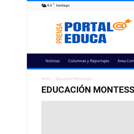
C
8.4
Santiago
Portal
Educa
Noticias
Columnas y Reportajes
Área Com
Inicio
Educación Montessori
EDUCACIÓN MONTESS