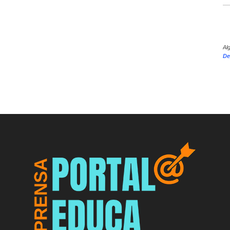
Al
De