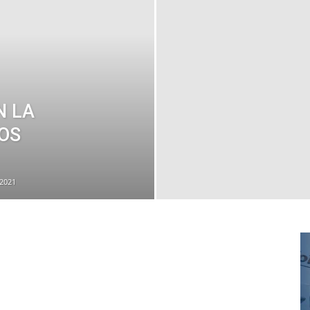
N LA
OS
 2021