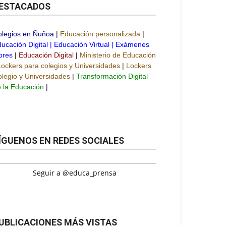
ESTACADOS
olegios en Ñuñoa
|
Educación personalizada
|
ucación Digital
|
Educación Virtual
|
Exámenes
bres
|
Educación Digital
|
Ministerio de Educación
Lockers para colegios y Universidades
|
Lockers
legio y Universidades
|
Transformación Digital
 la Educación
|
ÍGUENOS EN REDES SOCIALES
Seguir a @educa_prensa
UBLICACIONES MÁS VISTAS