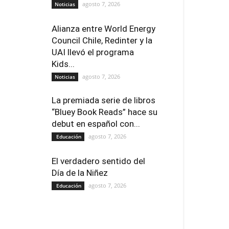
agosto 7, 2026
Noticias
Alianza entre World Energy
Council Chile, Redinter y la
UAI llevó el programa
Kids...
agosto 7, 2026
Noticias
La premiada serie de libros
“Bluey Book Reads” hace su
debut en español con...
agosto 7, 2026
Educación
El verdadero sentido del
Día de la Niñez
agosto 7, 2026
Educación