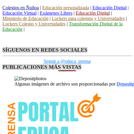
Colegios en Ñuñoa
|
Educación personalizada
|
Educación Digital
|
Educación Virtual
|
Exámenes Libres
|
Educación Digital
|
Ministerio de Educación
|
Lockers para colegios y Universidades
|
Lockers Colegio y Universidades
|
Transformación Digital de la
Educación
|
SÍGUENOS EN REDES SOCIALES
Seguir a @educa_prensa
PUBLICACIONES MÁS VISTAS
Algunas imágenes de archivo son proporcionadas por
Deposit