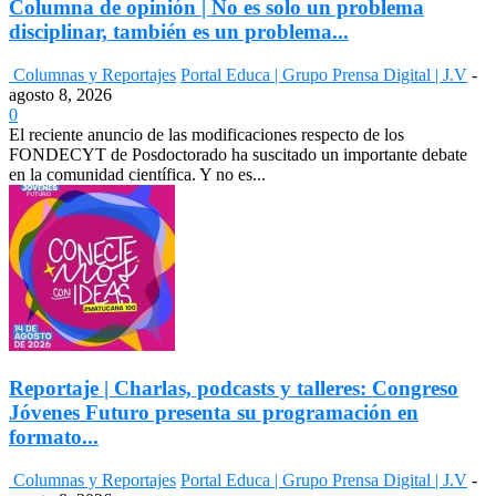
Columna de opinión | No es solo un problema
disciplinar, también es un problema...
Columnas y Reportajes
Portal Educa | Grupo Prensa Digital | J.V
-
agosto 8, 2026
0
El reciente anuncio de las modificaciones respecto de los
FONDECYT de Posdoctorado ha suscitado un importante debate
en la comunidad científica. Y no es...
Reportaje | Charlas, podcasts y talleres: Congreso
Jóvenes Futuro presenta su programación en
formato...
Columnas y Reportajes
Portal Educa | Grupo Prensa Digital | J.V
-