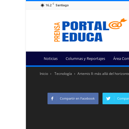
C
16.2
Santiago
Portal
Educa
Noticias
Columnas y Reportajes
Área Com
Inicio
Tecnología
Artemis II: más allá del horizon
Compartir en Facebook
Compart