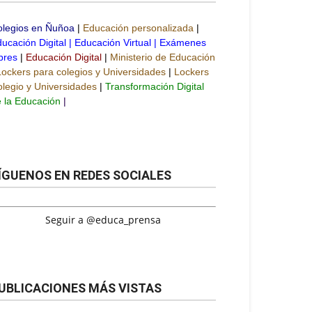
olegios en Ñuñoa
|
Educación personalizada
|
ucación Digital
|
Educación Virtual
|
Exámenes
bres
|
Educación Digital
|
Ministerio de Educación
Lockers para colegios y Universidades
|
Lockers
legio y Universidades
|
Transformación Digital
 la Educación
|
ÍGUENOS EN REDES SOCIALES
Seguir a @educa_prensa
UBLICACIONES MÁS VISTAS