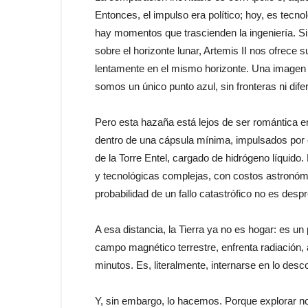
Entonces, el impulso era político; hoy, es tec
hay momentos que trascienden la ingeniería. Si A
sobre el horizonte lunar, Artemis II nos ofrece 
lentamente en el mismo horizonte. Una imagen
somos un único punto azul, sin fronteras ni dif
Pero esta hazaña está lejos de ser romántica e
dentro de una cápsula mínima, impulsados por
de la Torre Entel, cargado de hidrógeno líquido
y tecnológicas complejas, con costos astronómic
probabilidad de un fallo catastrófico no es des
A esa distancia, la Tierra ya no es hogar: es un
campo magnético terrestre, enfrenta radiación,
minutos. Es, literalmente, internarse en lo desc
Y, sin embargo, lo hacemos. Porque explorar no