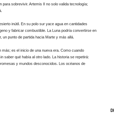
ara sobrevivir. Artemis II no solo valida tecnología;
á.
erto inútil. En su polo sur yace agua en cantidades
geno y fabricar combustible. La Luna podría convertirse en
r, un punto de partida hacia Marte y más allá.
ón más; es el inicio de una nueva era. Como cuando
saber qué había al otro lado. La historia se repetirá:
, promesas y mundos desconocidos. Los océanos de
D