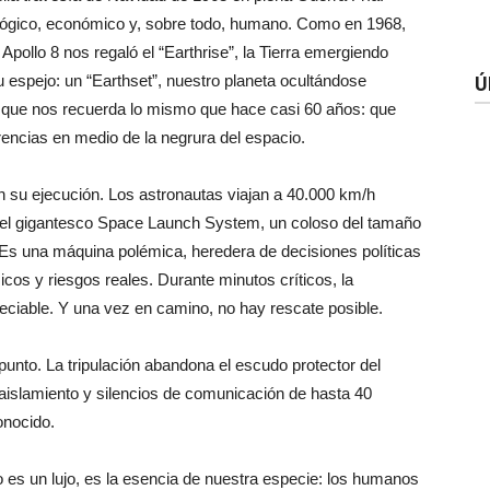
nológico, económico y, sobre todo, humano. Como en 1968,
pollo 8 nos regaló el “Earthrise”, la Tierra emergiendo
su espejo: un “Earthset”, nuestro planeta ocultándose
Ú
 que nos recuerda lo mismo que hace casi 60 años: que
erencias en medio de la negrura del espacio.
n su ejecución. Los astronautas viajan a 40.000 km/h
 el gigantesco Space Launch System, un coloso del tamaño
. Es una máquina polémica, heredera de decisiones políticas
os y riesgos reales. Durante minutos críticos, la
preciable. Y una vez en camino, no hay rescate posible.
 punto. La tripulación abandona el escudo protector del
 aislamiento y silencios de comunicación de hasta 40
onocido.
 es un lujo, es la esencia de nuestra especie: los humanos