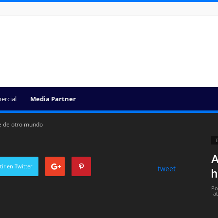
ercial
Media Partner
te de otro mundo
T
A
ir en Twitter
tweet
h
Po
ab