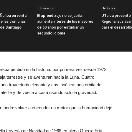
Educación
Noticias
Ñuñoa en venta:
El aprendizaje no se jubila:
UTalca presentó 
 de las comunas
aumenta interés de los mayores
Regional sus ava
 de Santiago
de 60 años por estudiar un
para el desarroll
segundo idioma
cía perdido en la historia: por primera vez desde 1972,
ja terrestre y se aventuran hacia la Luna. Cuatro
una trayectoria elegante y casi poética: una órbita de
 satélite y de vuelta a casa usando solo la gravedad.
rofundo: volver a encender un motor que la humanidad dejó
ella travesía de Navidad de 1968 en plena Guerra Fría.