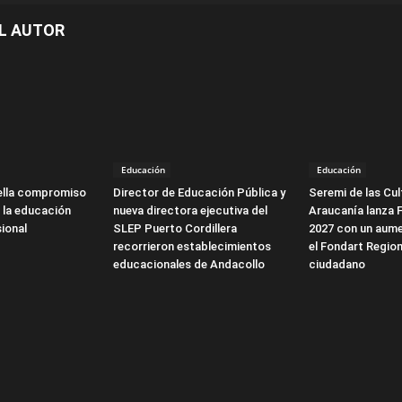
L AUTOR
Educación
Educación
ella compromiso
Director de Educación Pública y
Seremi de las Cul
 la educación
nueva directora ejecutiva del
Araucanía lanza 
ional
SLEP Puerto Cordillera
2027 con un aume
recorrieron establecimientos
el Fondart Region
educacionales de Andacollo
ciudadano