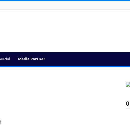
ercial
Media Partner
Ú
o