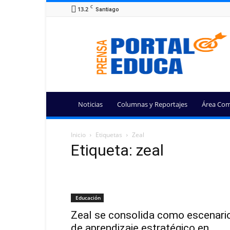
C
13.2
Santiago
Portal
Educa
Noticias
Columnas y Reportajes
Área Com
Inicio
Etiquetas
Zeal
Etiqueta: zeal
Educación
Zeal se consolida como escenari
de aprendizaje estratégico en