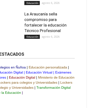
agosto 6, 2026
Educación
La Araucanía sella
compromiso para
fortalecer la educación
Técnico Profesional
agosto 6, 2026
Educación
ESTACADOS
olegios en Ñuñoa
|
Educación personalizada
|
ucación Digital
|
Educación Virtual
|
Exámenes
bres
|
Educación Digital
|
Ministerio de Educación
Lockers para colegios y Universidades
|
Lockers
legio y Universidades
|
Transformación Digital
 la Educación
|