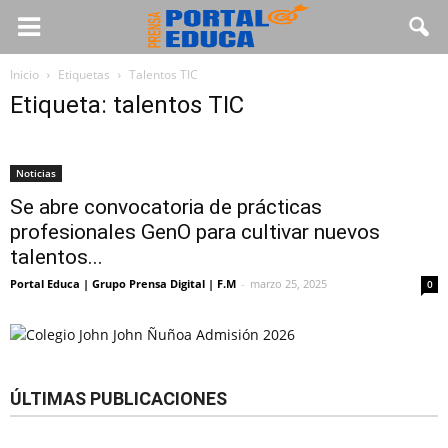
Inicio
Etiquetas
Talentos TIC
Etiqueta: talentos TIC
Noticias
Se abre convocatoria de prácticas
profesionales GenO para cultivar nuevos
talentos...
Portal Educa | Grupo Prensa Digital | F.M
-
marzo 25, 2025
0
ÚLTIMAS PUBLICACIONES