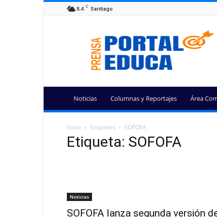
C
8.4
Santiago
Portal
Educa
Noticias
Columnas y Reportajes
Área Com
Inicio
Etiquetas
SOFOFA
Etiqueta: SOFOFA
Noticias
SOFOFA lanza segunda versión d