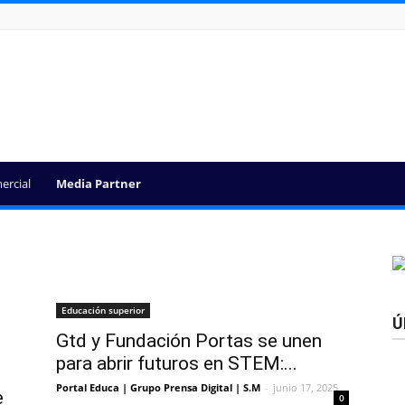
ercial
Media Partner
Educación superior
Ú
Gtd y Fundación Portas se unen
para abrir futuros en STEM:...
Portal Educa | Grupo Prensa Digital | S.M
-
junio 17, 2025
e
0