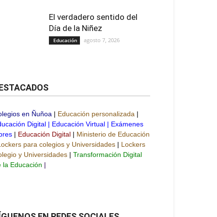
El verdadero sentido del
Día de la Niñez
agosto 7, 2026
Educación
ESTACADOS
olegios en Ñuñoa
|
Educación personalizada
|
ucación Digital
|
Educación Virtual
|
Exámenes
bres
|
Educación Digital
|
Ministerio de Educación
Lockers para colegios y Universidades
|
Lockers
legio y Universidades
|
Transformación Digital
 la Educación
|
ÍGUENOS EN REDES SOCIALES