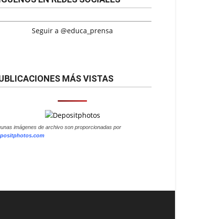
Seguir a @educa_prensa
UBLICACIONES MÁS VISTAS
gunas imágenes de archivo son proporcionadas por
positphotos.com