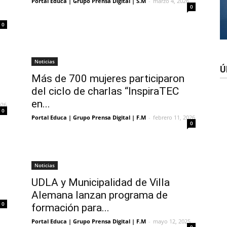
Portal Educa | Grupo Prensa Digital | S.M
-
marzo 4, 2026
0
0
Noticias
Ú
Más de 700 mujeres participaron
del ciclo de charlas “InspiraTEC
en...
026
0
Portal Educa | Grupo Prensa Digital | F.M
-
febrero 11, 2026
0
Noticias
UDLA y Municipalidad de Villa
Alemana lanzan programa de
0
formación para...
Portal Educa | Grupo Prensa Digital | F.M
-
mayo 12, 2025