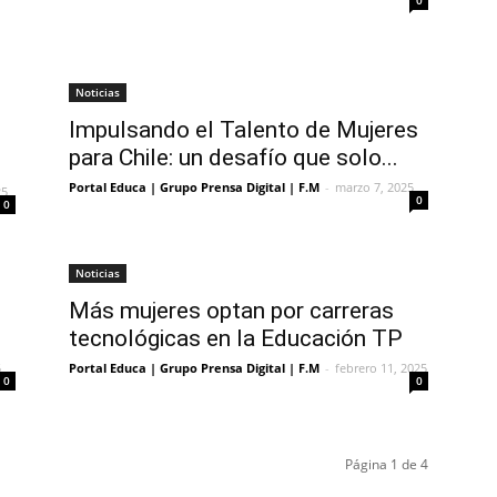
0
Noticias
Impulsando el Talento de Mujeres
para Chile: un desafío que solo...
Portal Educa | Grupo Prensa Digital | F.M
-
marzo 7, 2025
25
0
0
Noticias
Más mujeres optan por carreras
tecnológicas en la Educación TP
5
Portal Educa | Grupo Prensa Digital | F.M
-
febrero 11, 2025
0
0
Página 1 de 4