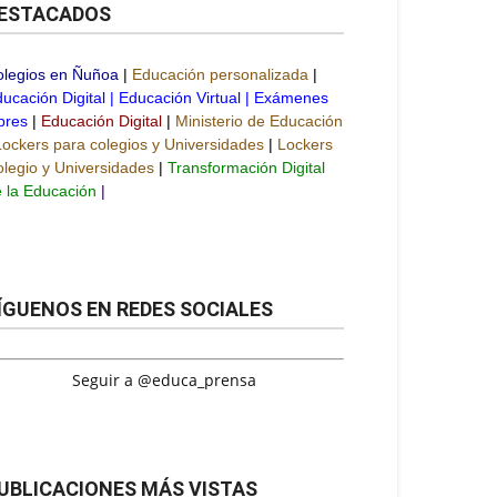
ESTACADOS
olegios en Ñuñoa
|
Educación personalizada
|
ucación Digital
|
Educación Virtual
|
Exámenes
bres
|
Educación Digital
|
Ministerio de Educación
Lockers para colegios y Universidades
|
Lockers
legio y Universidades
|
Transformación Digital
 la Educación
|
ÍGUENOS EN REDES SOCIALES
Seguir a @educa_prensa
UBLICACIONES MÁS VISTAS