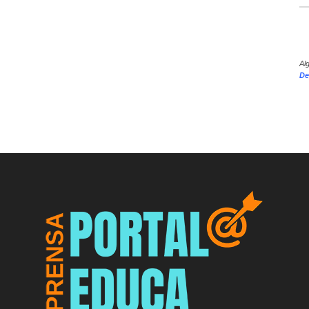
Al
De