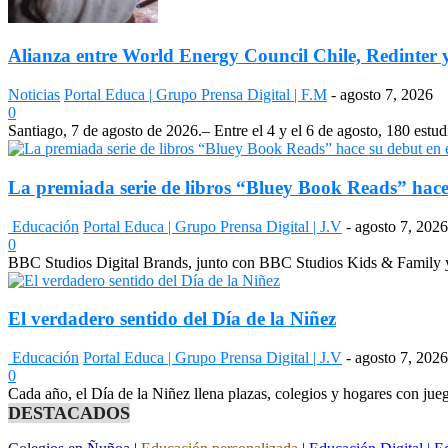
Alianza entre World Energy Council Chile, Redinter y
Noticias
Portal Educa | Grupo Prensa Digital | F.M
-
agosto 7, 2026
0
Santiago, 7 de agosto de 2026.– Entre el 4 y el 6 de agosto, 180 estudi
La premiada serie de libros “Bluey Book Reads” hace 
Educación
Portal Educa | Grupo Prensa Digital | J.V
-
agosto 7, 2026
0
BBC Studios Digital Brands, junto con BBC Studios Kids & Family y 
El verdadero sentido del Día de la Niñez
Educación
Portal Educa | Grupo Prensa Digital | J.V
-
agosto 7, 2026
0
Cada año, el Día de la Niñez llena plazas, colegios y hogares con jue
DESTACADOS