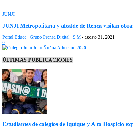
JUNJI
JUNJI Metropolitana y alcalde de Renca visitan obra
Portal Educa | Grupo Prensa Digital | S.M
-
agosto 31, 2021
0
ÚLTIMAS PUBLICACIONES
Estudiantes de colegios de Iquique y Alto Hospicio e