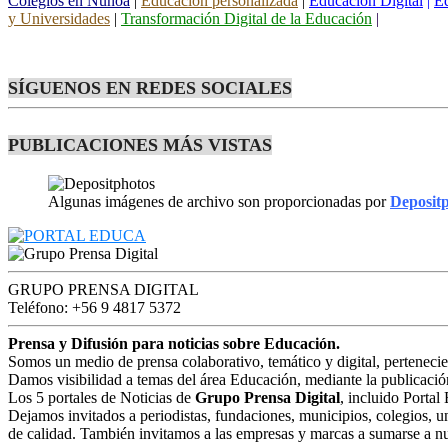
Colegios en Ñuñoa
|
Educación personalizada
|
Educación Digital
|
Ed
y Universidades
|
Transformación Digital de la Educación
|
SÍGUENOS EN REDES SOCIALES
PUBLICACIONES MÁS VISTAS
Algunas imágenes de archivo son proporcionadas por
Deposit
GRUPO PRENSA DIGITAL
Teléfono: +56 9 4817 5372
Prensa y Difusión para noticias sobre Educación.
Somos un medio de prensa colaborativo, temático y digital, perteneci
Damos visibilidad a temas del área Educación, mediante la publicació
Los 5 portales de Noticias de
Grupo Prensa Digital
, incluido Portal
Dejamos invitados a periodistas, fundaciones, municipios, colegios, u
de calidad. También invitamos a las empresas y marcas a sumarse a nu