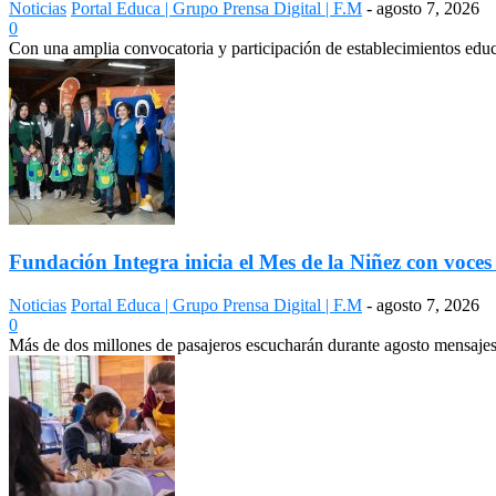
Noticias
Portal Educa | Grupo Prensa Digital | F.M
-
agosto 7, 2026
0
Con una amplia convocatoria y participación de establecimientos edu
Fundación Integra inicia el Mes de la Niñez con voces 
Noticias
Portal Educa | Grupo Prensa Digital | F.M
-
agosto 7, 2026
0
Más de dos millones de pasajeros escucharán durante agosto mensajes 