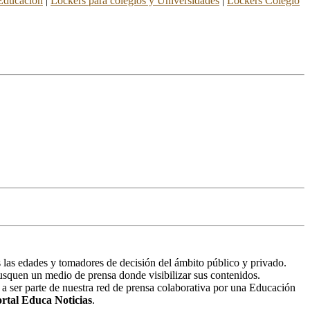
 Educación
|
Lockers para colegios y Universidades
|
Lockers Colegio
 las edades y tomadores de decisión del ámbito público y privado.
 busquen un medio de prensa donde visibilizar sus contenidos.
 a ser parte de nuestra red de prensa colaborativa por una Educación
rtal Educa Noticias
.