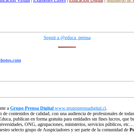
ucación Virtual
|
Exámenes Libres
|
Educación Digital
|
Ministerio de
Seguir a @educa_prensa
photos.com
ente a
Grupo Prensa Digital
www.grupoprensadigital.cl
.
n de contenidos de calidad, con una audiencia de profesionales de todas
 Educa, publican en forma gratuita para entidades sin fines lucros, que
niversidades, ONG, agrupaciones, ministerios, servicios públicos, etc…
estro selecto grupo de Auspiciadores y ser parte de la comunidad de
Po