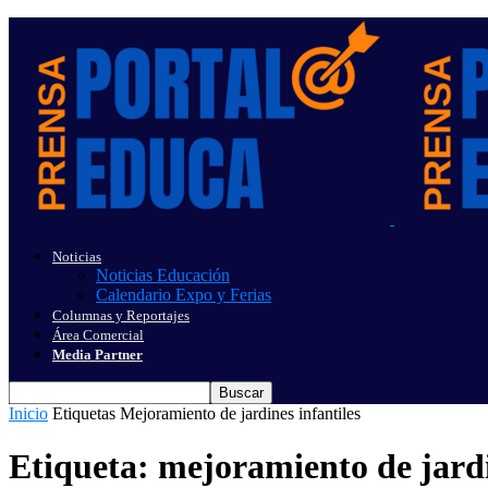
Noticias
Noticias Educación
Calendario Expo y Ferias
Columnas y Reportajes
Área Comercial
Media Partner
Inicio
Etiquetas
Mejoramiento de jardines infantiles
Etiqueta: mejoramiento de jardi