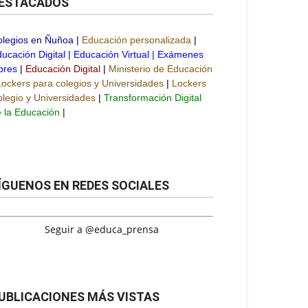
ESTACADOS
olegios en Ñuñoa
|
Educación personalizada
|
ucación Digital
|
Educación Virtual
|
Exámenes
bres
|
Educación Digital
|
Ministerio de Educación
Lockers para colegios y Universidades
|
Lockers
legio y Universidades
|
Transformación Digital
 la Educación
|
ÍGUENOS EN REDES SOCIALES
Seguir a @educa_prensa
UBLICACIONES MÁS VISTAS