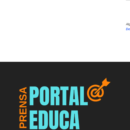
Al
De