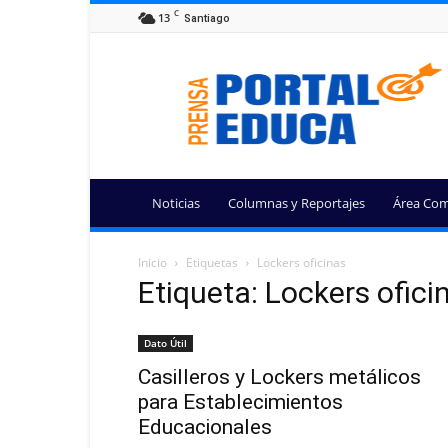
C
13
Santiago
Portal
Educa
Noticias
Columnas y Reportajes
Área Com
Inicio
Etiquetas
Lockers oficinas
Etiqueta: Lockers ofici
Dato Útil
Casilleros y Lockers metálicos
para Establecimientos
Educacionales