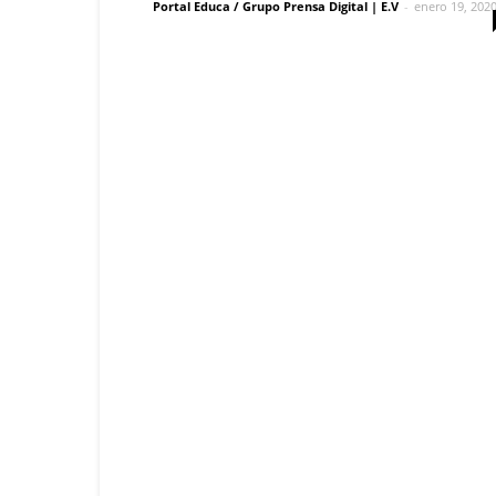
Portal Educa / Grupo Prensa Digital | E.V
-
enero 19, 202