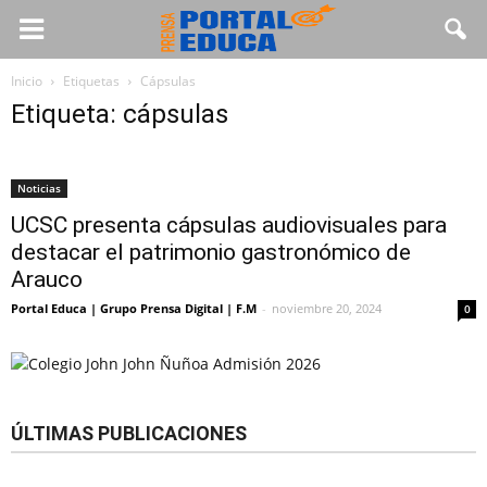
Inicio
Etiquetas
Cápsulas
Etiqueta: cápsulas
Noticias
UCSC presenta cápsulas audiovisuales para
destacar el patrimonio gastronómico de
Arauco
Portal Educa | Grupo Prensa Digital | F.M
-
noviembre 20, 2024
0
ÚLTIMAS PUBLICACIONES