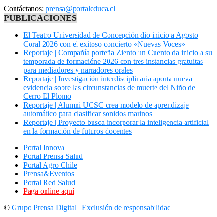
Contáctanos:
prensa@portaleduca.cl
PUBLICACIONES
El Teatro Universidad de Concepción dio inicio a Agosto
Coral 2026 con el exitoso concierto «Nuevas Voces»
Reportaje | Compañía porteña Ziento un Cuento da inicio a su
temporada de formacióne 2026 con tres instancias gratuitas
para mediadores y narradores orales
Reportaje | Investigación interdisciplinaria aporta nueva
evidencia sobre las circunstancias de muerte del Niño de
Cerro El Plomo
Reportaje | Alumni UCSC crea modelo de aprendizaje
automático para clasificar sonidos marinos
Reportaje | Proyecto busca incorporar la inteligencia artificial
en la formación de futuros docentes
Portal Innova
Portal Prensa Salud
Portal Agro Chile
Prensa&Eventos
Portal Red Salud
Paga online aquí
©
Grupo Prensa Digital
|
Exclusión de responsabilidad