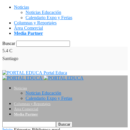
Noticias
Noticias Educación
Calendario Expo y Ferias
Columnas y Reportajes
Área Comercial
Media Partner
Buscar
5.4
C
Santiago
Portal Educa
Noticias
Noticias Educación
Calendario Expo y Ferias
Columnas y Reportajes
Área Comercial
Media Partner
Inicio
Etiquetas
Biblioteca rural