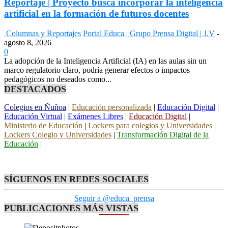
Reportaje | Proyecto busca incorporar la inteligencia
artificial en la formación de futuros docentes
Columnas y Reportajes
Portal Educa | Grupo Prensa Digital | J.V
-
agosto 8, 2026
0
La adopción de la Inteligencia Artificial (IA) en las aulas sin un
marco regulatorio claro, podría generar efectos o impactos
pedagógicos no deseados como...
DESTACADOS
Colegios en Ñuñoa
|
Educación personalizada
|
Educación Digital
|
Educación Virtual
|
Exámenes Libres
|
Educación Digital
|
Ministerio de Educación
|
Lockers para colegios y Universidades
|
Lockers Colegio y Universidades
|
Transformación Digital de la
Educación
|
SÍGUENOS EN REDES SOCIALES
Seguir a @educa_prensa
PUBLICACIONES MÁS VISTAS