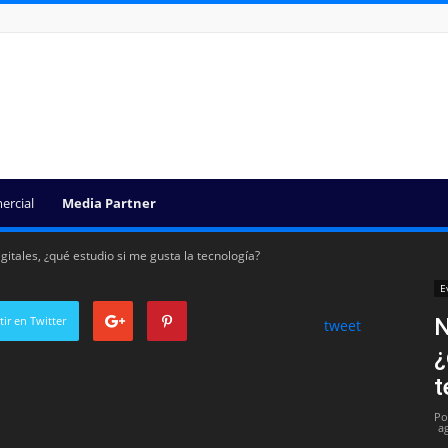
ercial
Media Partner
itales, ¿qué estudio si me gusta la tecnología?
E
ir en Twitter
N
tweet
¿
t
Po
a