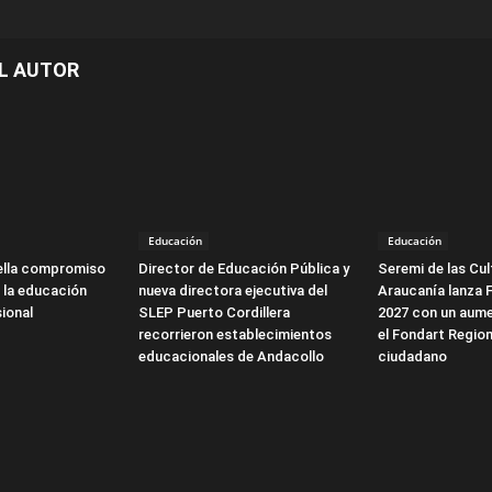
L AUTOR
Educación
Educación
ella compromiso
Director de Educación Pública y
Seremi de las Cul
 la educación
nueva directora ejecutiva del
Araucanía lanza 
ional
SLEP Puerto Cordillera
2027 con un aume
recorrieron establecimientos
el Fondart Region
educacionales de Andacollo
ciudadano