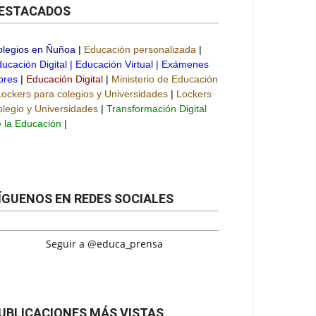
ESTACADOS
olegios en Ñuñoa
|
Educación personalizada
|
ucación Digital
|
Educación Virtual
|
Exámenes
bres
|
Educación Digital
|
Ministerio de Educación
Lockers para colegios y Universidades
|
Lockers
legio y Universidades
|
Transformación Digital
 la Educación
|
ÍGUENOS EN REDES SOCIALES
Seguir a @educa_prensa
UBLICACIONES MÁS VISTAS