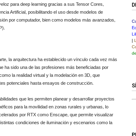
eloz para deep learning gracias a sus Tensor Cores,
D
cia Artificial, posibilitando el uso desde modelos de
 visión por computador, bien como modelos más avanzados,
C
P).
Ed
Li
|
Co
de
arte, la arquitectura ha establecido un vínculo cada vez más
que ha sido una de las profesiones más beneficiadas por
como la realidad virtual y la modelación en 3D, que
tes potenciales hasta ensayos de construcción.
S
abilidades que les permiten planear y desarrollar proyectos
éficos para la movilidad en zonas rurales y urbanas, lo
 acelerados por RTX como Enscape, que permite visualizar
distintas condiciones de iluminación y escenarios como la
P