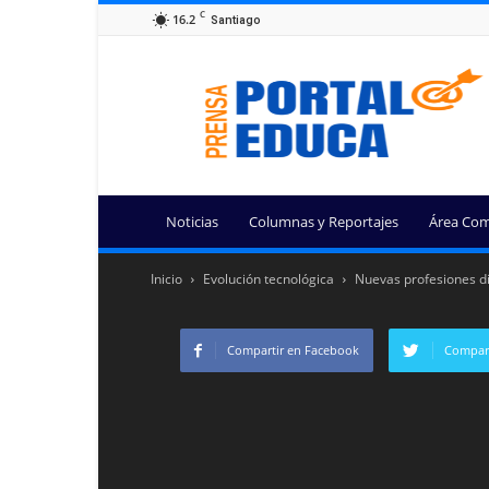
C
16.2
Santiago
Portal
Educa
Noticias
Columnas y Reportajes
Área Com
Inicio
Evolución tecnológica
Nuevas profesiones dig
Compartir en Facebook
Compart