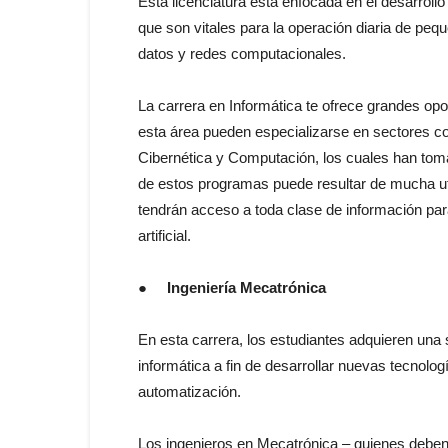
Esta licenciatura está enfocada en el desarroll
que son vitales para la operación diaria de pe
datos y redes computacionales.
La carrera en Informática te ofrece grandes opo
esta área pueden especializarse en sectores co
Cibernética y Computación, los cuales han toma
de estos programas puede resultar de mucha ut
tendrán acceso a toda clase de información para
artificial.
●
Ingeniería Mecatrónica
En esta carrera, los estudiantes adquieren una
informática a fin de desarrollar nuevas tecnol
automatización.
Los ingenieros en Mecatrónica – quienes deben 