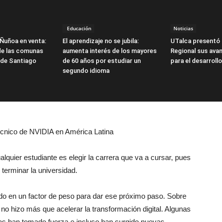
Educación
Noticias
Ñuñoa en venta:
El aprendizaje no se jubila:
UTalca presentó 
 de las comunas
aumenta interés de los mayores
Regional sus ava
 de Santiago
de 60 años por estudiar un
para el desarroll
segundo idioma
écnico de NVIDIA en América Latina
quier estudiante es elegir la carrera que va a cursar, pues
 terminar la universidad.
endo en un factor de peso para dar ese próximo paso. Sobre
no hizo más que acelerar la transformación digital. Algunas
tras han tomado fuerza e incluso han surgido nuevas