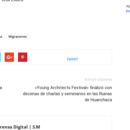
Al
De
ca
Migraciones
tweet
Artículo siguiente
ba
«Young Architects Festival» finalizó con
decenas de charlas y seminarios en las Ruinas
de Huanchaca
rensa Digital | S.M