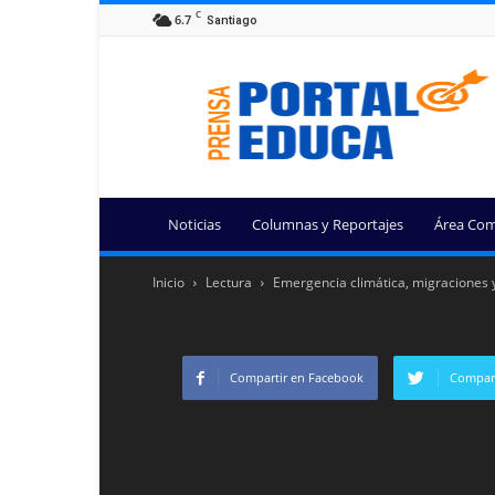
C
6.7
Santiago
Portal
Educa
Noticias
Columnas y Reportajes
Área Com
Inicio
Lectura
Emergencia climática, migraciones y 
Compartir en Facebook
Compart