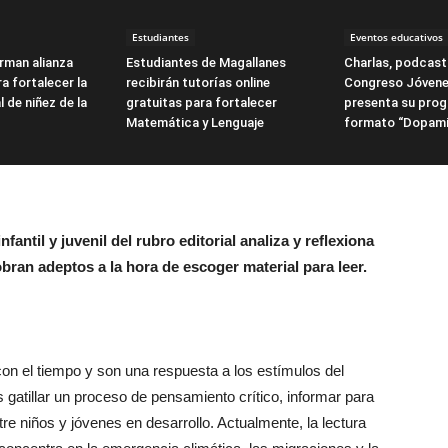
Estudiantes
Eventos educativos
irman alianza
Estudiantes de Magallanes
Charlas, podcasts
a fortalecer la
recibirán tutorías online
Congreso Jóvene
l de niñez de la
gratuitas para fortalecer
presenta su pro
Matemática y Lenguaje
formato “Dopami
nfantil y juvenil del rubro editorial analiza y reflexiona
bran adeptos a la hora de escoger material para leer.
on el tiempo y son una respuesta a los estímulos del
 gatillar un proceso de pensamiento crítico, informar para
tre niños y jóvenes en desarrollo. Actualmente, la lectura