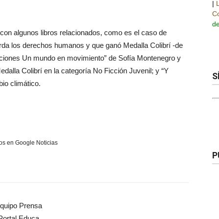
|
Co
de
a con algunos libros relacionados, como es el caso de
orda los derechos humanos y que ganó Medalla Colibrí -de
raciones Un mundo en movimiento” de Sofía Montenegro y
dalla Colibrí en la categoría No Ficción Juvenil; y “Y
S
io climático.
s en Google Noticias
P
quipo Prensa
Portal Educa