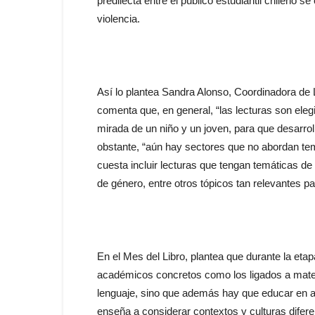
predilecta entre el público estudiantil chileno s
violencia.
Así lo plantea Sandra Alonso, Coordinadora de Lit
comenta que, en general, “las lecturas son elegi
mirada de un niño y un joven, para que desarroll
obstante, “aún hay sectores que no abordan tem
cuesta incluir lecturas que tengan temáticas d
de género, entre otros tópicos tan relevantes pa
En el Mes del Libro, plantea que durante la eta
académicos concretos como los ligados a matem
lenguaje, sino que además hay que educar en as
enseña a considerar contextos y culturas diferen