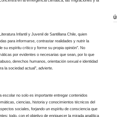
e concentra en la emergencia climática, las migraciones y la
Ú
eratura Infantil y Juvenil de Santillana Chile, quien
das para informarse, contrastar realidades y nutrir la
e su espíritu crítico y forme su propia opinión”. No
áticas por evidentes o necesarias que sean, por lo que
e abuso, derechos humanos, orientación sexual e identidad
ra la sociedad actual”, advierte.
pa escolar no solo es importante entregar contenidos
áticas, ciencias, historia y conocimientos técnicos del
pectos sociales, forjando un espíritu de consciencia que
tes; todo, con el objetivo de enriquecer la mirada analítica