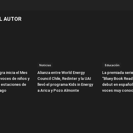
L AUTOR
Noticias
Educación
ra inicia el Mes
Alianza entre World Energy
La premiada serie
 voces de niños y
Council Chile, Redinter y la UAI
“Bluey Book Read
3 estaciones de
llevó el programa Kids in Energy
debut en español
iago
a Arica y Pozo Almonte
voces muy conoc