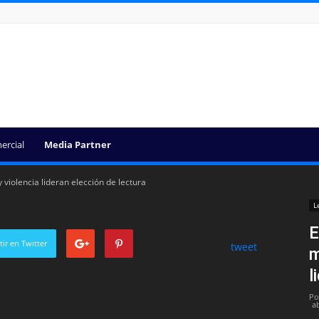
ercial
Media Partner
violencia lideran elección de lectura
L
E
ir en Twitter
tweet
m
l
Po
ab