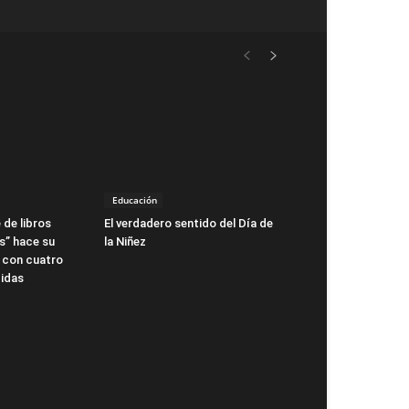
Educación
 de libros
El verdadero sentido del Día de
s” hace su
la Niñez
 con cuatro
idas