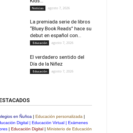
Kids...
agosto 7, 2026
Noticias
La premiada serie de libros
“Bluey Book Reads” hace su
debut en español con...
agosto 7, 2026
Educación
El verdadero sentido del
Día de la Niñez
agosto 7, 2026
Educación
ESTACADOS
olegios en Ñuñoa
|
Educación personalizada
|
ucación Digital
|
Educación Virtual
|
Exámenes
bres
|
Educación Digital
|
Ministerio de Educación