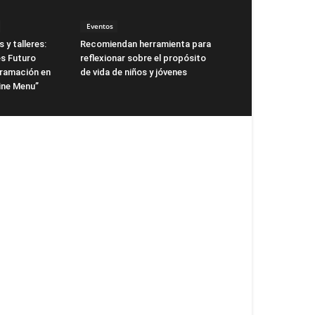
Eventos
 y talleres:
Recomiendan herramienta para
s Futuro
reflexionar sobre el propósito
gramación en
de vida de niños y jóvenes
ne Menu”