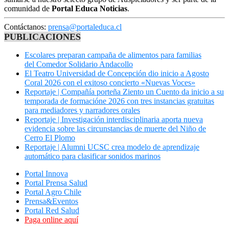
comunidad de
Portal Educa Noticias
.
Contáctanos:
prensa@portaleduca.cl
PUBLICACIONES
Escolares preparan campaña de alimentos para familias
del Comedor Solidario Andacollo
El Teatro Universidad de Concepción dio inicio a Agosto
Coral 2026 con el exitoso concierto «Nuevas Voces»
Reportaje | Compañía porteña Ziento un Cuento da inicio a su
temporada de formacióne 2026 con tres instancias gratuitas
para mediadores y narradores orales
Reportaje | Investigación interdisciplinaria aporta nueva
evidencia sobre las circunstancias de muerte del Niño de
Cerro El Plomo
Reportaje | Alumni UCSC crea modelo de aprendizaje
automático para clasificar sonidos marinos
Portal Innova
Portal Prensa Salud
Portal Agro Chile
Prensa&Eventos
Portal Red Salud
Paga online aquí