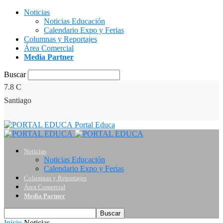
Noticias
Noticias Educación
Calendario Expo y Ferias
Columnas y Reportajes
Área Comercial
Media Partner
Buscar
7.8
C
Santiago
Portal Educa
Noticias
Noticias Educación
Calendario Expo y Ferias
Columnas y Reportajes
Área Comercial
Media Partner
Inicio
Noticias