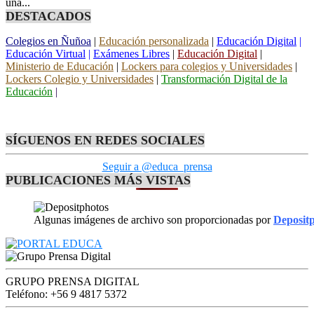
una...
DESTACADOS
Colegios en Ñuñoa
|
Educación personalizada
|
Educación Digital
|
Educación Virtual
|
Exámenes Libres
|
Educación Digital
|
Ministerio de Educación
|
Lockers para colegios y Universidades
|
Lockers Colegio y Universidades
|
Transformación Digital de la
Educación
|
SÍGUENOS EN REDES SOCIALES
Seguir a @educa_prensa
PUBLICACIONES MÁS VISTAS
Algunas imágenes de archivo son proporcionadas por
Deposit
GRUPO PRENSA DIGITAL
Teléfono: +56 9 4817 5372