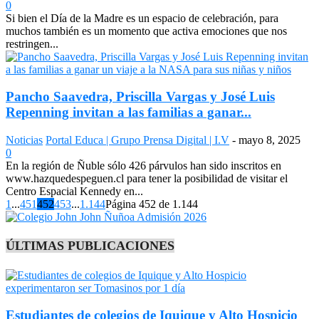
0
Si bien el Día de la Madre es un espacio de celebración, para
muchos también es un momento que activa emociones que nos
restringen...
Pancho Saavedra, Priscilla Vargas y José Luis
Repenning invitan a las familias a ganar...
Noticias
Portal Educa | Grupo Prensa Digital | I.V
-
mayo 8, 2025
0
En la región de Ñuble sólo 426 párvulos han sido inscritos en
www.hazquedespeguen.cl para tener la posibilidad de visitar el
Centro Espacial Kennedy en...
1
...
451
452
453
...
1.144
Página 452 de 1.144
ÚLTIMAS PUBLICACIONES
Estudiantes de colegios de Iquique y Alto Hospicio