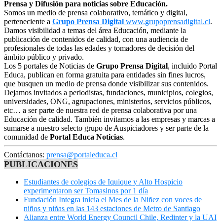
Prensa y Difusión para noticias sobre Educación.
Somos un medio de prensa colaborativo, temático y digital,
perteneciente a
Grupo Prensa Digital
www.grupoprensadigital.cl
.
Damos visibilidad a temas del área Educación, mediante la
publicación de contenidos de calidad, con una audiencia de
profesionales de todas las edades y tomadores de decisión del
ámbito público y privado.
Los 5 portales de Noticias de
Grupo Prensa Digital
, incluido Portal
Educa, publican en forma gratuita para entidades sin fines lucros,
que busquen un medio de prensa donde visibilizar sus contenidos.
Dejamos invitados a periodistas, fundaciones, municipios, colegios,
universidades, ONG, agrupaciones, ministerios, servicios públicos,
etc… a ser parte de nuestra red de prensa colaborativa por una
Educación de calidad. También invitamos a las empresas y marcas a
sumarse a nuestro selecto grupo de Auspiciadores y ser parte de la
comunidad de
Portal Educa Noticias
.
Contáctanos:
prensa@portaleduca.cl
PUBLICACIONES
Estudiantes de colegios de Iquique y Alto Hospicio
experimentaron ser Tomasinos por 1 día
Fundación Integra inicia el Mes de la Niñez con voces de
niños y niñas en las 143 estaciones de Metro de Santiago
Alianza entre World Energy Council Chile, Redinter y la UAI