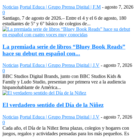
Noticias
Portal Educa | Grupo Prensa Digital | F.M
-
agosto 7, 2026
0
Santiago, 7 de agosto de 2026.– Entre el 4 y el 6 de agosto, 180
estudiantes de 5° y 6° básico de colegios de...
La premiada serie de libros “Bluey Book Reads”
hace su debut en español con...
Noticias
Portal Educa | Grupo Prensa Digital | J.V
-
agosto 7, 2026
0
BBC Studios Digital Brands, junto con BBC Studios Kids &
Family y Ludo Studio, presentan por primera vez a la audiencia
hispanohablante de América...
El verdadero sentido del Día de la Niñez
Noticias
Portal Educa | Grupo Prensa Digital | J.V
-
agosto 7, 2026
0
Cada año, el Día de la Niñez llena plazas, colegios y hogares con
juegos, regalos y actividades pensadas para los más pequeños. Es