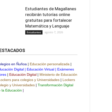
Estudiantes de Magallanes
recibirán tutorías online
gratuitas para fortalecer
Matemática y Lenguaje
agosto 7, 2026
Estudiantes
ESTACADOS
olegios en Ñuñoa
|
Educación personalizada
|
ucación Digital
|
Educación Virtual
|
Exámenes
bres
|
Educación Digital
|
Ministerio de Educación
Lockers para colegios y Universidades
|
Lockers
legio y Universidades
|
Transformación Digital
 la Educación
|