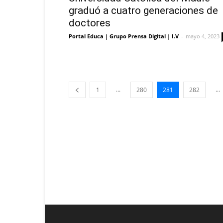
graduó a cuatro generaciones de
doctores
Portal Educa | Grupo Prensa Digital | I.V
-
mayo 4, 2023
...
...
1
280
281
282