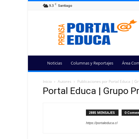
C
9.3
Santiago
Portal
Educa
Noticias
Columnas y Reportajes
Área Com
Inicio
Autores
Publicaciones por Portal Educa | Gru
Portal Educa | Grupo Pre
2885 MENSAJES
0 Comen
https://portaleduca.cl