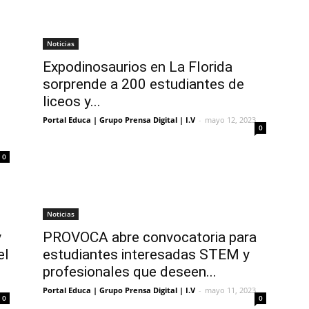
Noticias
Expodinosaurios en La Florida
sorprende a 200 estudiantes de
liceos y...
Portal Educa | Grupo Prensa Digital | I.V
-
mayo 12, 2023
0
0
Noticias
y
PROVOCA abre convocatoria para
el
estudiantes interesadas STEM y
profesionales que deseen...
Portal Educa | Grupo Prensa Digital | I.V
-
mayo 11, 2023
0
0