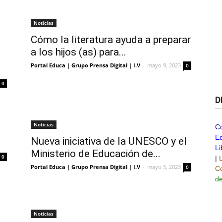
Noticias
Cómo la literatura ayuda a preparar
a los hijos (as) para...
Portal Educa | Grupo Prensa Digital | I.V
-
mayo 9, 2023
0
0
D
Noticias
C
Ed
Nueva iniciativa de la UNESCO y el
Li
Ministerio de Educación de...
0
|
Portal Educa | Grupo Prensa Digital | I.V
-
mayo 5, 2023
0
Co
de
Noticias