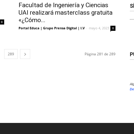
Facultad de Ingeniería y Ciencias
S
UAI realizará masterclass gratuita
«¿Cómo...
0
Portal Educa | Grupo Prensa Digital | I.V
-
mayo 4, 2023
0
P
289
Página 281 de 289
Al
De