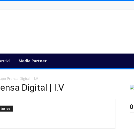
ercial
Media Partner
po Prensa Digital | I.V
nsa Digital | I.V
Ú
tarios